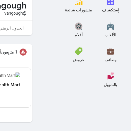
ngough
إستكشاف
منشورات شائعة
@vangough
الجدول الزمني
الألعاب
أفلام
1 متابِعون
أ
وظائف
عروض
بالتمويل
alth Mart