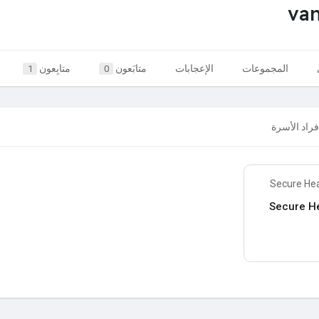
va
المجموعات
الإعجابات
متابَعون
متابِعون
1
0
فراد الأسرة
Secure He